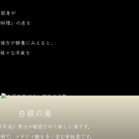
の前身が
御料理」の店を
宮様方が静養にみえると、
め様々な洋食を
に
白銀の湯
は平成に湧出が確認された
新しい湯です。
明で、メタケイ酸を
多く含む単純泉です。