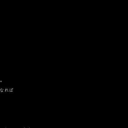
Welcome
客室
温泉
お料理
館内案内
交
to
お料理TOP
レストラン夢味亭
Pinon
ようこそ、伊香保の洋風旅館ぴのんへ
い。
なれば