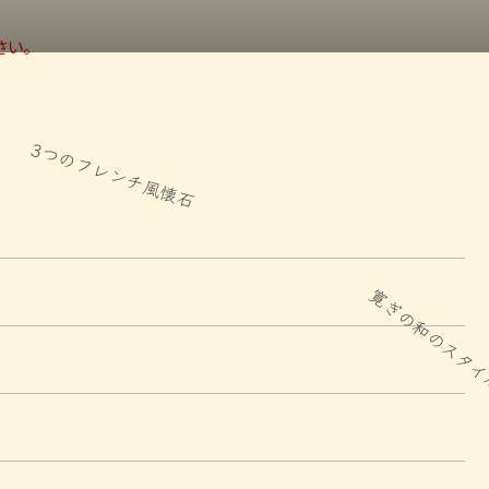
さい。
寛ぎの和のスタイル
カップル、お友
一人旅少人数も