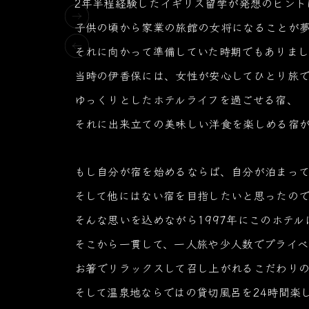
2年半程経験したイギリス留学が発想のヒント
子供の頃から家業の旅館の女将になることが
それに向かって準備していた時期でもありま
当時の伊香保には、女性が安心してひとり旅
ゆっくりとしたホテルライフを過ごせる宿、
それに出来立ての美味しい洋食を楽しめる宿
もし自分が宿を始めるならば、自分が泊まっ
そして他にはない宿を目指したいと思ったので
そんな思いを込めながら1997年にこのホテ
そこから一貫して、一人旅や少人数でプライベ
お箸でリラックスして召し上がれるこだわり
そして温泉地ならではの貸切風呂を24時間楽