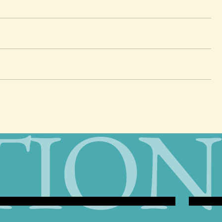
m
Single
シングルベ
残しつつ優しい陽の光
エキストラベッドをご
ビジネス
でご宿泊いただけま
宿泊！温
ゆっくり