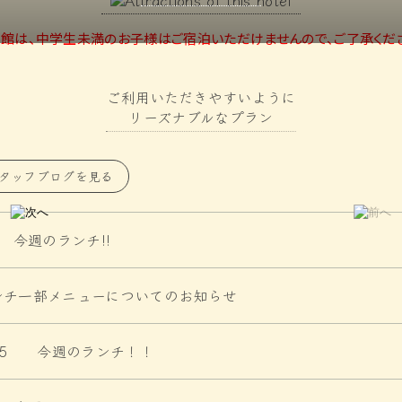
館は、中学生未満のお子様はご宿泊いただけませんので、ご了承くだ
3つのフレンチ風懐石
に
タッフブログを見る
6 今週のランチ!!
ンチ一部メニューについてのお知らせ
/25 今週のランチ！！