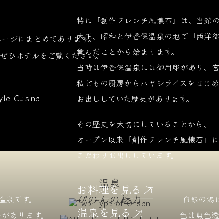
特に「創作フレンチ風懐石」は、当館
大正、昭和と伊香保温泉の地で「西洋
ページにまとめてあります。
営んだことから始まります。
ぜひホテルをご覧ください。
当時は伊香保温泉には御用邸があり、
私どもの厨房からハヤシライスをはじ
お出ししていた歴史があります。
その歴史を大切にしていることから、
オープン以来「創作フレンチ風懐石」
こだわりお出ししています。
温泉
お料理を見る
ぴのんの魅力
塩泉です。
白銀の湯
温泉を見る
ぴのんの魅力を見る
果があります。
色は無色透