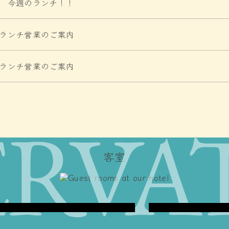
/9 今週のランチ！！
/5ランチ営業のご案内
/4ランチ営業のご案内
Twin Bed Roo
ツインベッドルーム
クラシカルな雰囲気を
客室
、ご夫婦
が射す明るいお部屋。
の”非日
用意し、最大３名様ま
す。