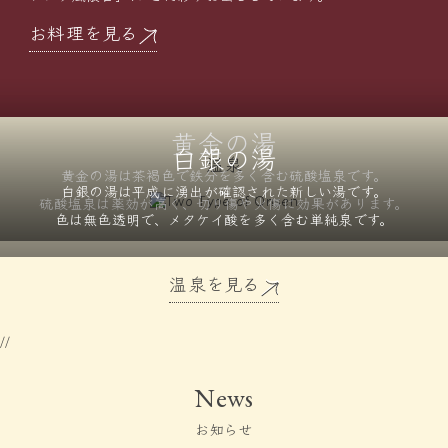
お料理を見る
黄金の湯
白銀の湯
温泉
黄金の湯は茶褐色で鉄分を
多く含む硫酸塩泉です。
白銀の湯は平成に湧出が確認された
新しい湯です。
硫酸塩泉は薬効が高く、
切り傷や火傷に効果があります。
色は無色透明で、メタケイ酸を
多く含む単純泉です。
温泉を見る
//
News
お知らせ