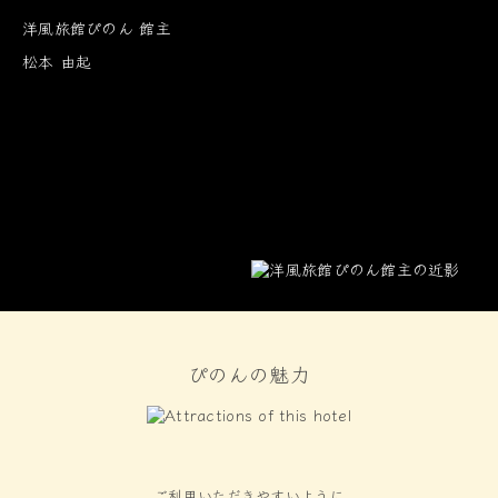
洋風旅館ぴのん 館主
松本 由起
ぴのんの魅力
3つのフレンチ風懐石