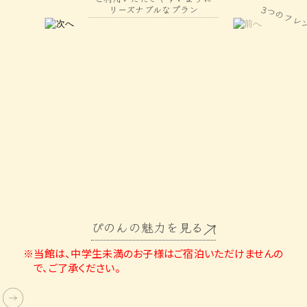
ご
利
用
い
た
だ
き
や
す
い
よ
う
寛ぎの和
ナブルなプラン
ぴのんの魅力を見る
※当館は、中学生未満のお子様はご宿泊いただけませんの
で、ご了承ください。
Double Bed Room