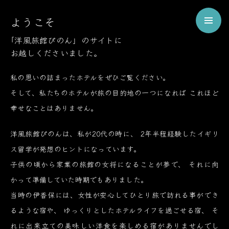
Welcome
ようこそ
to
Pinon
「洋風旅館ぴのん」のサイトに
お越しくださいました。
ようこそ、伊香保の洋風旅館ぴのんへ
私の思いの詰まったホテルをぜひご覧ください。
そして、私たちのホテルが旅の目的地の一つになれば
これほど
幸せなことはありません。
洋風旅館ぴのんは、私が20代の時に、
2年半程経験したイギリ
ス留学が発想のヒントになっています。
子供の頃から家業の旅館の女将になることが夢で、
それに向
かって準備していた時期でもありました。
当時の伊香保には、女性が安心してひとり旅で訪れる事ができ
るような宿や、
ゆっくりとしたホテルライフを過ごせる宿、
そ
れに出来立ての美味しい洋食を楽しめる宿がありませんでし