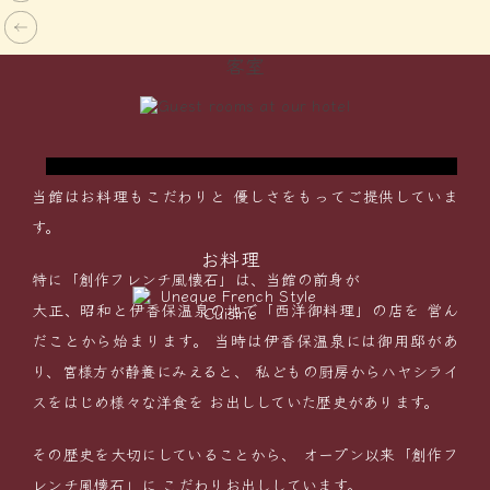
ダブルベッドルーム
客室
に
リーズナブルに宿泊したいカップル、ご夫婦に
で
おすすめ！いつもと違うふたりきりの”非日常
空間”を演出します。
当館はお料理もこだわりと
優しさをもってご提供していま
す。
お料理
特に「創作フレンチ風懐石」は、当館の前身が
大正、昭和と伊香保温泉の地で「西洋御料理」の店を
営ん
だことから始まります。
当時は伊香保温泉には御用邸があ
り、宮様方が静養にみえると、
私どもの厨房からハヤシライ
スをはじめ様々な洋食を
お出ししていた歴史があります。
その歴史を大切にしていることから、
オープン以来「創作フ
レンチ風懐石」に
こだわりお出ししています。