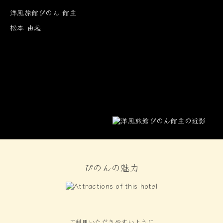
洋風旅館ぴのん 館主
松本 由起
ぴのんの魅力