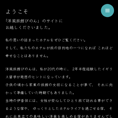
Welcome
ようこそ
to
Pinon
「洋風旅館ぴのん」のサイトに
お越しくださいました。
ようこそ、伊香保の洋風旅館ぴのんへ
私の思いの詰まったホテルをぜひご覧ください。
そして、私たちのホテルが旅の目的地の一つになれば
これほど
幸せなことはありません。
洋風旅館ぴのんは、私が20代の時に、
2年半程経験したイギリ
ス留学が発想のヒントになっています。
子供の頃から家業の旅館の女将になることが夢で、
それに向
かって準備していた時期でもありました。
当時の伊香保には、女性が安心してひとり旅で訪れる事ができ
るような宿や、
ゆっくりとしたホテルライフを過ごせる宿、
そ
れに出来立ての美味しい洋食を楽しめる宿がありませんでし