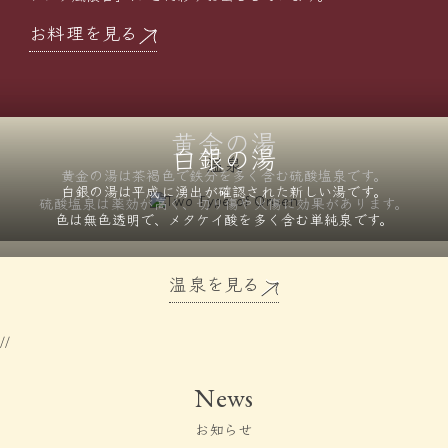
お料理を見る
黄金の湯
白銀の湯
温泉
黄金の湯は茶褐色で鉄分を
多く含む硫酸塩泉です。
白銀の湯は平成に湧出が確認された
新しい湯です。
硫酸塩泉は薬効が高く、
切り傷や火傷に効果があります。
色は無色透明で、メタケイ酸を
多く含む単純泉です。
温泉を見る
//
News
お知らせ