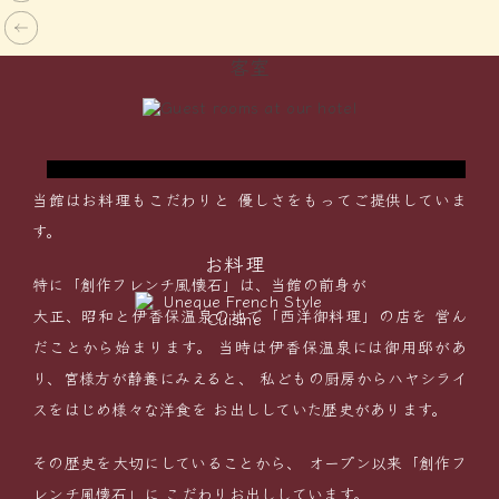
ダブルベッドルーム
客室
に
リーズナブルに宿泊したいカップル、ご夫婦に
で
おすすめ！いつもと違うふたりきりの”非日常
空間”を演出します。
当館はお料理もこだわりと
優しさをもってご提供していま
す。
お料理
特に「創作フレンチ風懐石」は、当館の前身が
大正、昭和と伊香保温泉の地で「西洋御料理」の店を
営ん
だことから始まります。
当時は伊香保温泉には御用邸があ
り、宮様方が静養にみえると、
私どもの厨房からハヤシライ
スをはじめ様々な洋食を
お出ししていた歴史があります。
その歴史を大切にしていることから、
オープン以来「創作フ
レンチ風懐石」に
こだわりお出ししています。