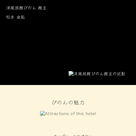
洋風旅館ぴのん 館主
松本 由起
ぴのんの魅力
カップル、お友達同士