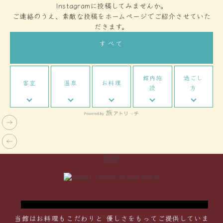
Instagramに投稿してみませんか。
ご連絡のうえ、素敵な投稿をホームページでご紹介させていた
だきます。
すべて
館内施
過ごし
客室
温泉
お料理
設
方
Twin Bed Room
ツインベッドルーム
クラシカルな雰囲気を残しつつ優しい陽の光
客室
に
が射す明るいお部屋。エキストラベッドをご
常
用意し、最大３名様までご宿泊いただけま
す。
当館はお料理もこだわりと
優しさをもってご提供していま