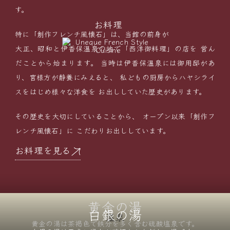
す。
お料理
特に「創作フレンチ風懐石」は、当館の前身が
大正、昭和と伊香保温泉の地で「西洋御料理」の店を
営ん
だことから始まります。
当時は伊香保温泉には御用邸があ
り、宮様方が静養にみえると、
私どもの厨房からハヤシライ
スをはじめ様々な洋食を
お出ししていた歴史があります。
その歴史を大切にしていることから、
オープン以来「創作フ
レンチ風懐石」に
こだわりお出ししています。
お料理を見る
黄金の湯
白銀の湯
温泉
黄金の湯は茶褐色で鉄分を
多く含む硫酸塩泉です。