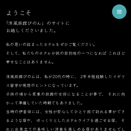
Welcome
ようこそ
to
Pinon
「洋風旅館ぴのん」のサイトに
お越しくださいました。
ようこそ、伊香保の洋風旅館ぴのんへ
私の思いの詰まったホテルをぜひご覧ください。
そして、私たちのホテルが旅の目的地の一つになれば
これほど
幸せなことはありません。
洋風旅館ぴのんは、私が20代の時に、
2年半程経験したイギリ
ス留学が発想のヒントになっています。
子供の頃から家業の旅館の女将になることが夢で、
それに向
かって準備していた時期でもありました。
当時の伊香保には、女性が安心してひとり旅で訪れる事ができ
るような宿や、
ゆっくりとしたホテルライフを過ごせる宿、
そ
れに出来立ての美味しい洋食を楽しめる宿がありませんでし