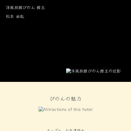
洋風旅館ぴのん 館主
松本 由起
ぴのんの魅力
カップル、お友達同士