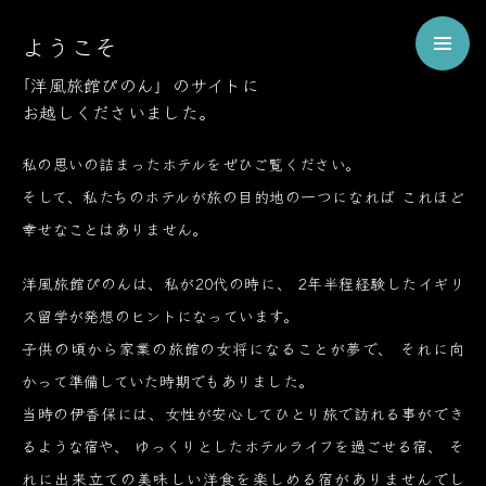
Welcome
ようこそ
to
Pinon
「洋風旅館ぴのん」のサイトに
お越しくださいました。
ようこそ、伊香保の洋風旅館ぴのんへ
私の思いの詰まったホテルをぜひご覧ください。
そして、私たちのホテルが旅の目的地の一つになれば
これほど
幸せなことはありません。
洋風旅館ぴのんは、私が20代の時に、
2年半程経験したイギリ
ス留学が発想のヒントになっています。
子供の頃から家業の旅館の女将になることが夢で、
それに向
かって準備していた時期でもありました。
当時の伊香保には、女性が安心してひとり旅で訪れる事ができ
るような宿や、
ゆっくりとしたホテルライフを過ごせる宿、
そ
れに出来立ての美味しい洋食を楽しめる宿がありませんでし