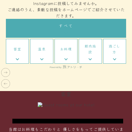
Instagramに投稿してみませんか。
ご連絡のうえ、素敵な投稿をホームページでご紹介させていた
だきます。
すべて
館内施
過ごし
客室
温泉
お料理
設
方
Twin Bed Room
ツインベッドルーム
クラシカルな雰囲気を残しつつ優しい陽の光
客室
に
が射す明るいお部屋。エキストラベッドをご
常
用意し、最大３名様までご宿泊いただけま
す。
当館はお料理もこだわりと
優しさをもってご提供していま