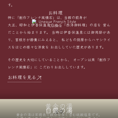
す。
お料理
特に「創作フレンチ風懐石」は、当館の前身が
大正、昭和と伊香保温泉の地で「西洋御料理」の店を
営ん
だことから始まります。
当時は伊香保温泉には御用邸があ
り、宮様方が静養にみえると、
私どもの厨房からハヤシライ
スをはじめ様々な洋食を
お出ししていた歴史があります。
その歴史を大切にしていることから、
オープン以来「創作フ
レンチ風懐石」に
こだわりお出ししています。
お料理を見る
黄金の湯
白銀の湯
温泉
黄金の湯は茶褐色で鉄分を
多く含む硫酸塩泉です。