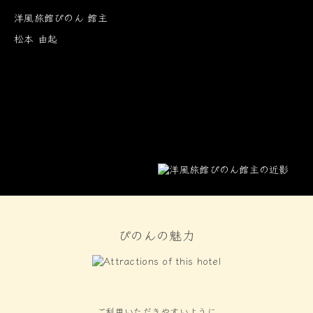
洋風旅館ぴのん 館主
松本 由起
ぴのんの魅力