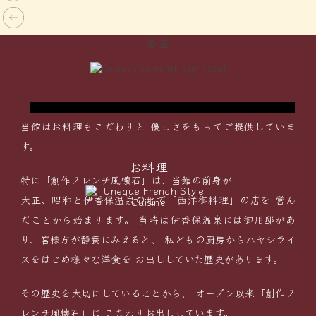
ダブルベッドルーム
客室
に
リーズナブルに宿泊したいカップル、ご夫婦に
で
おすすめ！いつもと違うふたりきりの”非日常
空間”を演出します。
当館はお料理もこだわりと
優しさをもってご提供していま
す。
お料理
特に「創作フレンチ風懐石」は、当館の前身が
大正、昭和と伊香保温泉の地で「西洋御料理」の店を
営ん
だことから始まります。
当時は伊香保温泉には御用邸があ
り、宮様方が静養にみえると、
私どもの厨房からハヤシライ
スをはじめ様々な洋食を
お出ししていた歴史があります。
その歴史を大切にしていることから、
オープン以来「創作フ
レンチ風懐石」に
こだわりお出ししています。