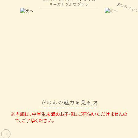
ご利用いただきやすいように
3つのフレンチ風懐石
リーズナブルなプラン
ぴのんの魅力を見る
※当館は、中学生未満のお子様はご宿泊いただけませんの
で、ご了承ください。
Double Bed Room