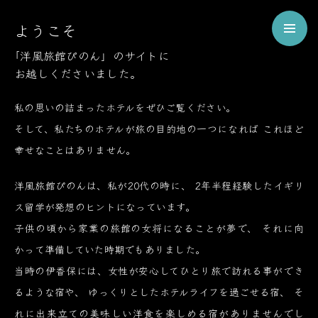
Welcome
ようこそ
to
Pinon
「洋風旅館ぴのん」のサイトに
お越しくださいました。
ようこそ、伊香保の洋風旅館ぴのんへ
私の思いの詰まったホテルをぜひご覧ください。
そして、私たちのホテルが旅の目的地の一つになれば
これほど
幸せなことはありません。
洋風旅館ぴのんは、私が20代の時に、
2年半程経験したイギリ
ス留学が発想のヒントになっています。
子供の頃から家業の旅館の女将になることが夢で、
それに向
かって準備していた時期でもありました。
当時の伊香保には、女性が安心してひとり旅で訪れる事ができ
るような宿や、
ゆっくりとしたホテルライフを過ごせる宿、
そ
れに出来立ての美味しい洋食を楽しめる宿がありませんでし