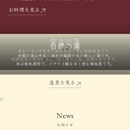
お料理を見る
黄金の湯
白銀の湯
温泉
黄金の湯は茶褐色で鉄分を
多く含む硫酸塩泉です。
白銀の湯は平成に湧出が確認された
新しい湯です。
硫酸塩泉は薬効が高く、
切り傷や火傷に効果があります。
色は無色透明で、メタケイ酸を
多く含む単純泉です。
温泉を見る
//
News
お知らせ