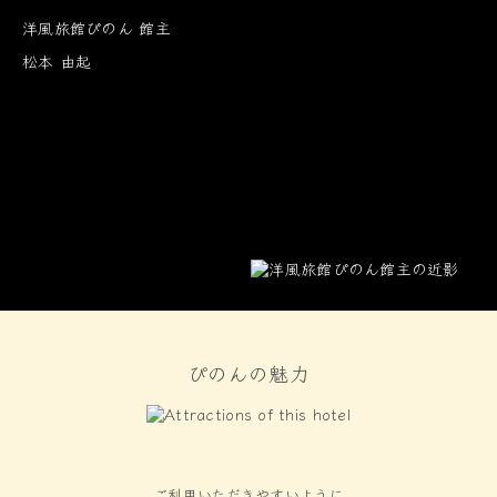
洋風旅館ぴのん 館主
松本 由起
ぴのんの魅力