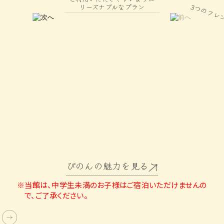
3つのフレンチ風懐石
利用いただきやすいように
リーズナブルなプラン
ぴのんの魅力を見る
※当館は、中学生未満のお子様はご宿泊いただけませんの
で、ご了承ください。
Double Bed Room