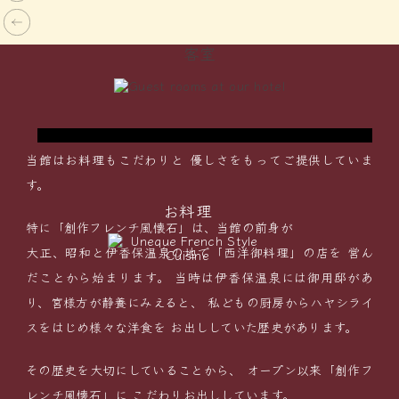
ダブルベッドルーム
客室
に
リーズナブルに宿泊したいカップル、ご夫婦に
で
おすすめ！いつもと違うふたりきりの”非日常
空間”を演出します。
当館はお料理もこだわりと
優しさをもってご提供していま
す。
お料理
特に「創作フレンチ風懐石」は、当館の前身が
大正、昭和と伊香保温泉の地で「西洋御料理」の店を
営ん
だことから始まります。
当時は伊香保温泉には御用邸があ
り、宮様方が静養にみえると、
私どもの厨房からハヤシライ
スをはじめ様々な洋食を
お出ししていた歴史があります。
その歴史を大切にしていることから、
オープン以来「創作フ
レンチ風懐石」に
こだわりお出ししています。