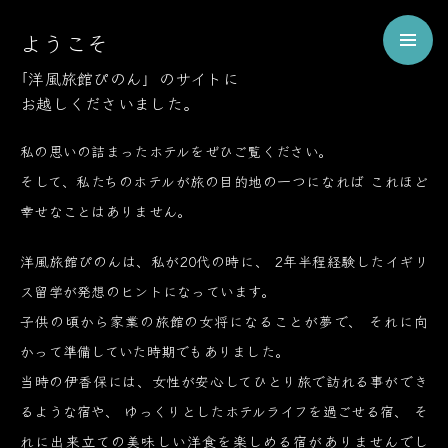
Welcome
ようこそ
to
Pinon
「洋風旅館ぴのん」のサイトに
お越しくださいました。
ようこそ、伊香保の洋風旅館ぴのんへ
私の思いの詰まったホテルをぜひご覧ください。
そして、私たちのホテルが旅の目的地の一つになれば
これほど
幸せなことはありません。
洋風旅館ぴのんは、私が20代の時に、
2年半程経験したイギリ
ス留学が発想のヒントになっています。
子供の頃から家業の旅館の女将になることが夢で、
それに向
かって準備していた時期でもありました。
当時の伊香保には、女性が安心してひとり旅で訪れる事ができ
るような宿や、
ゆっくりとしたホテルライフを過ごせる宿、
そ
れに出来立ての美味しい洋食を楽しめる宿がありませんでし