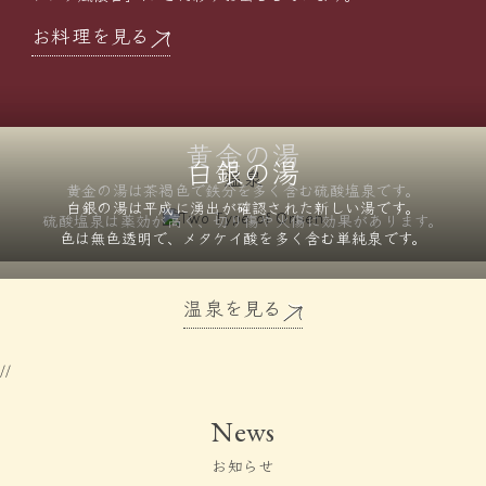
お料理を見る
黄金の湯
白銀の湯
温泉
黄金の湯は茶褐色で鉄分を
多く含む硫酸塩泉です。
白銀の湯は平成に湧出が確認された
新しい湯です。
硫酸塩泉は薬効が高く、
切り傷や火傷に効果があります。
色は無色透明で、メタケイ酸を
多く含む単純泉です。
温泉を見る
//
News
お知らせ