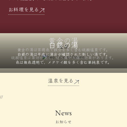
お料理を見る
黄金の湯
白銀の湯
温泉
黄金の湯は茶褐色で鉄分を
多く含む硫酸塩泉です。
白銀の湯は平成に湧出が確認された
新しい湯です。
硫酸塩泉は薬効が高く、
切り傷や火傷に効果があります。
色は無色透明で、メタケイ酸を
多く含む単純泉です。
温泉を見る
//
News
お知らせ