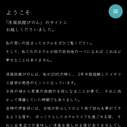
Welcome
ようこそ
to
Pinon
「洋風旅館ぴのん」のサイトに
お越しくださいました。
ようこそ、伊香保の洋風旅館ぴのんへ
私の思いの詰まったホテルをぜひご覧ください。
そして、私たちのホテルが旅の目的地の一つになれば
これほど
幸せなことはありません。
洋風旅館ぴのんは、私が20代の時に、
2年半程経験したイギリ
ス留学が発想のヒントになっています。
子供の頃から家業の旅館の女将になることが夢で、
それに向
かって準備していた時期でもありました。
当時の伊香保には、女性が安心してひとり旅で訪れる事ができ
るような宿や、
ゆっくりとしたホテルライフを過ごせる宿、
そ
れに出来立ての美味しい洋食を楽しめる宿がありませんでし