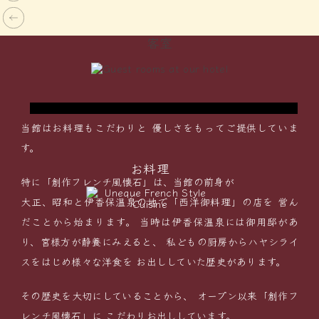
ダブルベッドルーム
客室
に
リーズナブルに宿泊したいカップル、ご夫婦に
で
おすすめ！いつもと違うふたりきりの”非日常
空間”を演出します。
当館はお料理もこだわりと
優しさをもってご提供していま
す。
お料理
特に「創作フレンチ風懐石」は、当館の前身が
大正、昭和と伊香保温泉の地で「西洋御料理」の店を
営ん
だことから始まります。
当時は伊香保温泉には御用邸があ
り、宮様方が静養にみえると、
私どもの厨房からハヤシライ
スをはじめ様々な洋食を
お出ししていた歴史があります。
その歴史を大切にしていることから、
オープン以来「創作フ
レンチ風懐石」に
こだわりお出ししています。