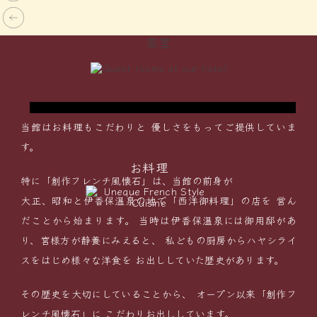
ダブルベッドルーム
客室
に
リーズナブルに宿泊したいカップル、ご夫婦に
で
おすすめ！いつもと違うふたりきりの”非日常
空間”を演出します。
当館はお料理もこだわりと
優しさをもってご提供していま
す。
お料理
特に「創作フレンチ風懐石」は、当館の前身が
大正、昭和と伊香保温泉の地で「西洋御料理」の店を
営ん
だことから始まります。
当時は伊香保温泉には御用邸があ
り、宮様方が静養にみえると、
私どもの厨房からハヤシライ
スをはじめ様々な洋食を
お出ししていた歴史があります。
その歴史を大切にしていることから、
オープン以来「創作フ
レンチ風懐石」に
こだわりお出ししています。