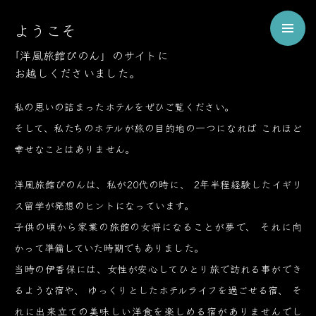
Welcome
ようこそ
to
Pinon
「洋風旅館ぴのん」のサイトに
お越しくださいました。
ようこそ、伊香保の洋風旅館ぴのんへ
私の思いの詰まったホテルをぜひご覧ください。
そして、私たちのホテルが旅の目的地の一つになれば
これほど
幸せなことはありません。
洋風旅館ぴのんは、私が20代の時に、
2年半程経験したイギリ
ス留学が発想のヒントになっています。
子供の頃から家業の旅館の女将になることが夢で、
それに向
かって準備していた時期でもありました。
当時の伊香保には、女性が安心してひとり旅で訪れる事ができ
るような宿や、
ゆっくりとしたホテルライフを過ごせる宿、
そ
れに出来立ての美味しい洋食を楽しめる宿がありませんでし