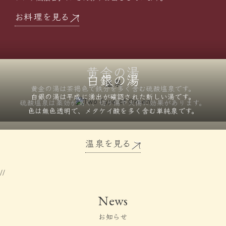
お料理を見る
黄金の湯
白銀の湯
温泉
黄金の湯は茶褐色で鉄分を
多く含む硫酸塩泉です。
白銀の湯は平成に湧出が確認された
新しい湯です。
硫酸塩泉は薬効が高く、
切り傷や火傷に効果があります。
色は無色透明で、メタケイ酸を
多く含む単純泉です。
温泉を見る
//
News
お知らせ