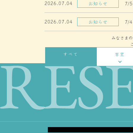
2026.07.04
お知らせ
7
2026.07.04
お知らせ
7
みなさまの
すべて
客室
Twin Bed Room
ツインベッドルーム
クラシカルな雰囲気を残しつつ優し
が射す明るいお部屋。エキストラベ
用意し、最大３名様までご宿泊い
す。