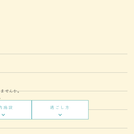
みませんか。
。
内施設
過ごし方