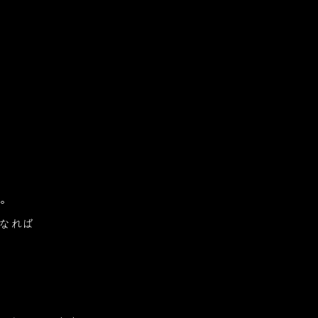
Welcome
客室
温泉
お料理
館内案内
交
to
お料理TOP
レストラン夢味亭
Pinon
ようこそ、伊香保の洋風旅館ぴのんへ
い。
なれば