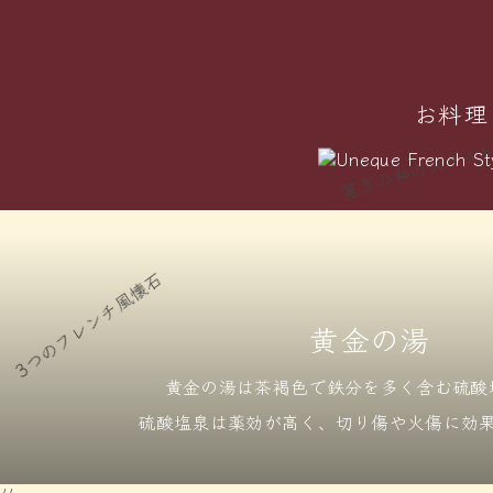
お料理
寛ぎの和のスタイル
つのフレンチ風懐石
黄金の湯
黄金の湯は茶褐色で鉄分を
多く含む硫酸
硫酸塩泉は薬効が高く、
切り傷や火傷に効