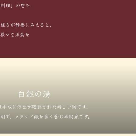
御料理」の店を
宮様方が静養にみえると、
め様々な洋食を
に
白銀の湯
は平成に湧出が確認された
新しい湯です。
明で、メタケイ酸を
多く含む単純泉です。