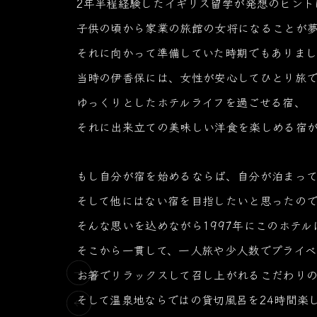
2年半程経験したイギリス留学が発想のヒント
子供の頃から家業の旅館の女将になることが
それに向かって準備していた時期でもありま
当時の伊香保には、女性が安心してひとり旅
ゆっくりとしたホテルライフを過ごせる宿、
それに出来立ての美味しい洋食を楽しめる宿
もし自分が宿を始めるならば、自分が泊まっ
そして他にはない宿を目指したいと思ったので
そんな思いを込めながら1997年にこのホテ
そこから一貫して、一人旅や少人数でプライベ
お箸でリラックスして召し上がれるこだわり
そして温泉地ならではの貸切風呂を24時間楽