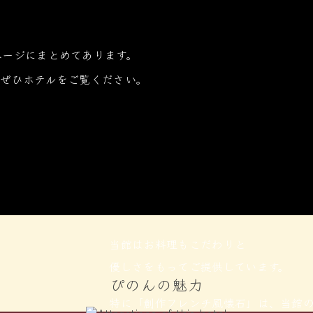
ページにまとめてあります。
ぜひホテルをご覧ください。
当館はお料理もこだわりと
優しさをもってご提供しています。
ぴのんの魅力を見る
ぴのんの魅力
特に「創作フレンチ風懐石」は、当館
館は、中学生未満のお子様はご宿泊いただけませんので、ご了承くだ