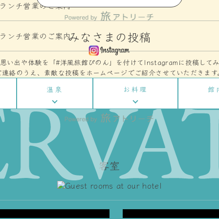
/5ランチ営業のご案内
みなさまの投稿
/4ランチ営業のご案内
思い出や体験を「#洋風旅館ぴのん」を付けてInstagramに投稿して
ご連絡のうえ、素敵な投稿をホームページでご紹介させていただきます
温泉
お料理
館
Single Bed Ro
シングルベッドルーム
い陽の光
客室
ッドをご
ビジネスシーンやひと
ただけま
宿泊！温泉街から少し
ゆっくりとお寛ぎくだ