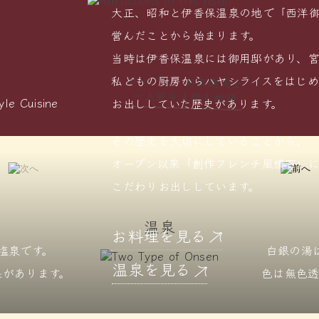
大正、昭和と伊香保温泉の地で「西洋
営んだことから始まります。
当時は伊香保温泉には御用邸があり、
カップル、お友達同士
私どもの厨房からハヤシライスをはじ
一人旅少人数も歓迎
お出ししていた歴史があります。
その歴史を大切にしていることから、
オープン以来「創作フレンチ風懐石」
こだわりお出ししています。
温泉
お料理を見る
塩泉です。
白銀の湯
温泉を見る
果があります。
色は無色透