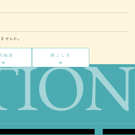
みませんか。
。
内施設
過ごし方
om
Doubl
ダブルベッ
り旅のお客様もお得に
リーズナ
離れた隠れ家空間で
におすすめ
さい。
常空間”を